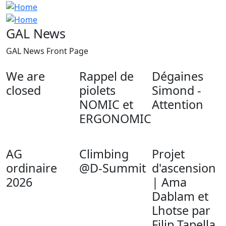
GAL News
GAL News Front Page
We are
Rappel de
Dégaines
closed
piolets
Simond -
NOMIC et
Attention
ERGONOMIC
AG
Climbing
Projet
ordinaire
@D-Summit
d'ascension
2026
| Ama
Dablam et
Lhotse par
Filip Tapella