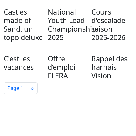
Castles
National
Cours
made of
Youth Lead
d'escalade
Sand, un
Championship
saison
topo deluxe
2025
2025-2026
C'est les
Offre
Rappel des
vacances
d’emploi
harnais
FLERA
Vision
Pagination
Next page
Page 1
››