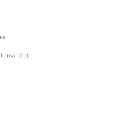
es
l
allemand et