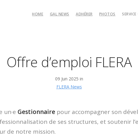
HOME
GAL NEWS
ADHÉRER
PHOTOS
SERVICE
Les 
UIA
Vid
Offre d’emploi FLERA
09 Jun 2025 in
FLERA News
e un·e
Gestionnaire
pour accompagner son déve
fessionnalisation de ses structures, et soutenir 
r de notre mission.