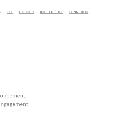
FAQ
GAL INFO
BIBLIOTHÈQUE
CONNEXION
relais
GM Mountain guides
éos
loppement,
l’engagement