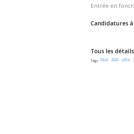
Entrée en fonct
Candidatures à
Tous les détails 
flera
2025
offre
Tags