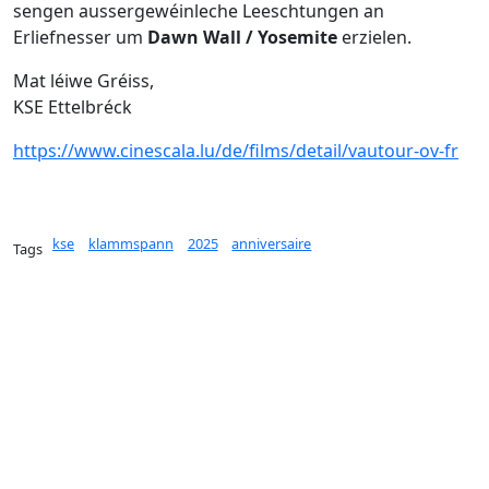
sengen aussergewéinleche Leeschtungen an
Erliefnesser um
Dawn Wall / Yosemite
erzielen.
Mat léiwe Gréiss,
KSE Ettelbréck
https://www.cinescala.lu/de/films/detail/vautour-ov-fr
kse
klammspann
2025
anniversaire
Tags