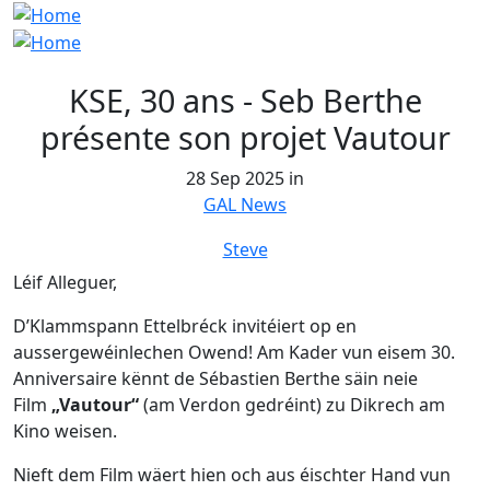
KSE, 30 ans - Seb Berthe
présente son projet Vautour
28 Sep 2025 in
GAL News
Steve
Léif Alleguer,
D’Klammspann Ettelbréck invitéiert op en
aussergewéinlechen Owend! Am Kader vun eisem 30.
Anniversaire kënnt de Sébastien Berthe säin neie
Film
„Vautour“
(am Verdon gedréint) zu Dikrech am
Kino weisen.
Nieft dem Film wäert hien och aus éischter Hand vun